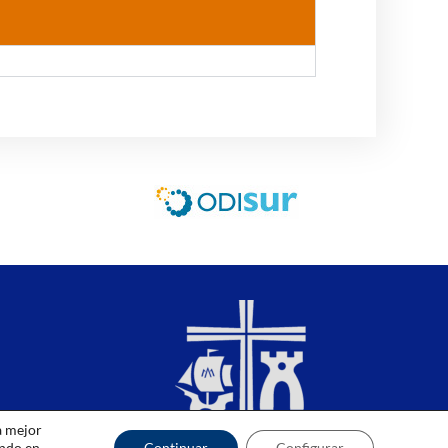
a mejor
ando en
Continuar
Configurar