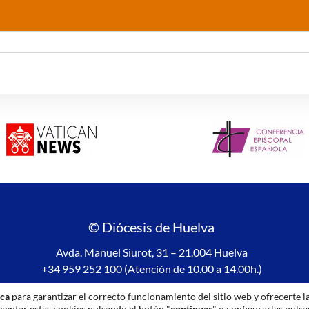
© Diócesis de Huelva
Avda. Manuel Siurot, 31 – 21.004 Huelva
+34 959 252 100 (Atención de 10.00 a 14.00h.)
Aviso legal
|
Política de privacidad
|
Política de Cookies
ica
para garantizar el correcto funcionamiento del sitio web y ofrecerte l
ceptar estas cookies pulsando el botón "
continuar
" o configurarlas puls