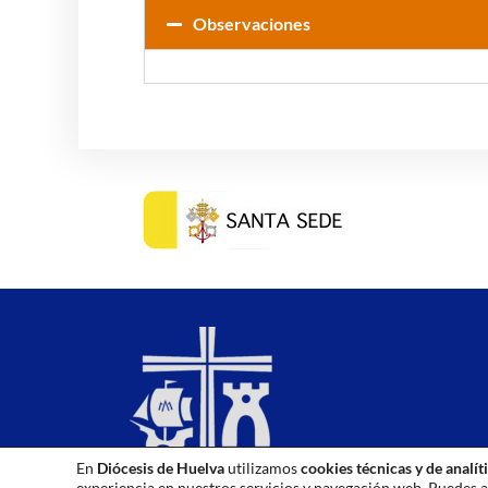
Observaciones
En
Diócesis de Huelva
utilizamos
cookies técnicas y de analít
experiencia en nuestros servicios y navegación web. Puedes a