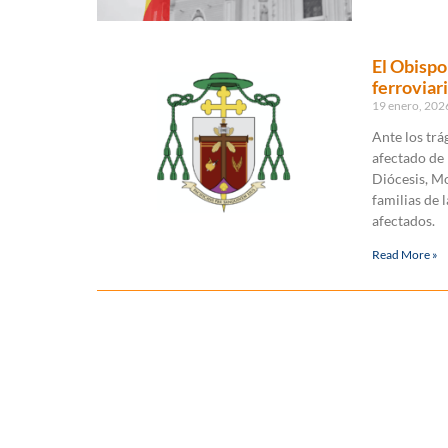
El Obispo
ferroviar
19 enero, 20
Ante los tr
afectado de
Diócesis, Mo
familias de 
afectados.
Read More »