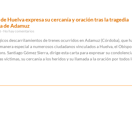
 de Huelva expresa su cercanía y oración tras la tragedia
ia de Adamuz
26
No hay comentarios
ágicos descarrilamientos de trenes ocurridos en Adamuz (Córdoba), que h
 manera especial a numerosos ciudadanos vinculados a Huelva, el Obispo 
ns. Santiago Gómez Sierra, dirige esta carta para expresar su condolencia
las víctimas, su cercanía a los heridos y su llamada a la oración por todos 