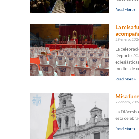
Read More »
La misa f
acompañam
29 enero, 20
La celebraci
Deportes ‘Ca
eclesiástica
medios de c
Read More »
Misa fune
22 enero, 20
La Diócesis 
esta celebra
Read More »