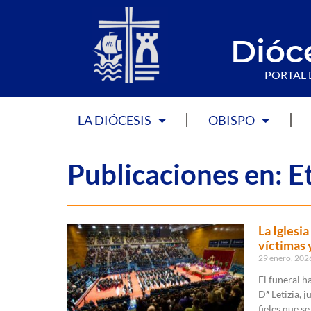
Dióc
PORTAL 
LA DIÓCESIS
OBISPO
Publicaciones en: 
La Iglesia
víctimas 
29 enero, 20
El funeral h
Dª Letizia, j
fieles que se