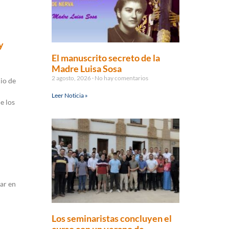
y
El manuscrito secreto de la
Madre Luisa Sosa
2 agosto, 2026
No hay comentarios
cio de
Leer Noticia »
e los
par en
Los seminaristas concluyen el