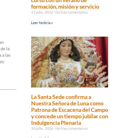
curso con un verano de
formación, misión y servicio
31 julio, 2026
No hay comentarios
Leer Noticia »
an
de la
 a las
los
La Santa Sede confirma a
Nuestra Señora de Luna como
Patrona de Escacena del Campo
y concede un tiempo jubilar con
Indulgencia Plenaria
30 julio, 2026
No hay comentarios