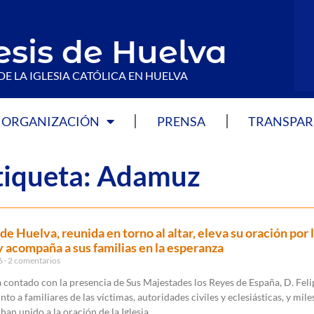
esis de Huelva
DE LA IGLESIA CATÓLICA EN HUELVA
ORGANIZACIÓN
PRENSA
TRANSPAR
Etiqueta: Adamuz
 de Huelva, reunida en torno al altar, eleva su oración por 
y acompaña a sus familias en la esperanza
26
2 comentarios
a contado con la presencia de Sus Majestades los Reyes de España, D. Feli
unto a familiares de las víctimas, autoridades civiles y eclesiásticas, y mile
 han unido a la oración de la Iglesia.