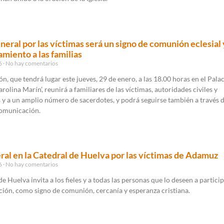
uneral por las víctimas será un signo de comunión eclesial 
iento a las familias
26
No hay comentarios
ón, que tendrá lugar este jueves, 29 de enero, a las 18.00 horas en el Pala
rolina Marín’, reunirá a familiares de las víctimas, autoridades civiles y
s y a un amplio número de sacerdotes, y podrá seguirse también a través d
omunicación.
ral en la Catedral de Huelva por las víctimas de Adamuz
26
No hay comentarios
de Huelva invita a los fieles y a todas las personas que lo deseen a partici
ción, como signo de comunión, cercanía y esperanza cristiana.