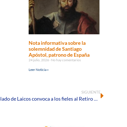
Nota informativa sobre la
solemnidad de Santiago
Apóstol, patrono de España
24 julio, 2026
No hay comentarios
Leer Noticia »
SIGUIENTE
La Delegación para el Apostolado de Laicos convoca a los fieles al Retiro Diocesano de Cuaresma para prepararse juntos hacia la Pascua