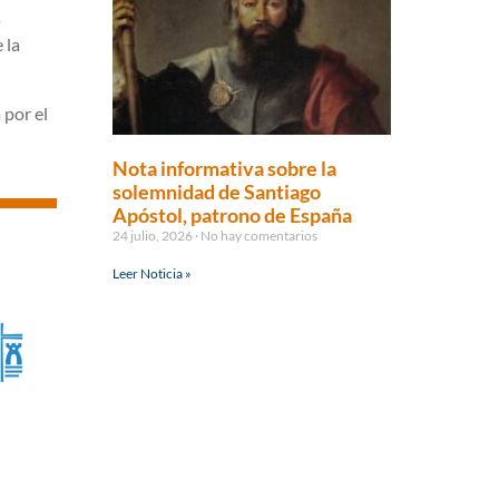
s
 la
 por el
Nota informativa sobre la
solemnidad de Santiago
Apóstol, patrono de España
24 julio, 2026
No hay comentarios
Leer Noticia »