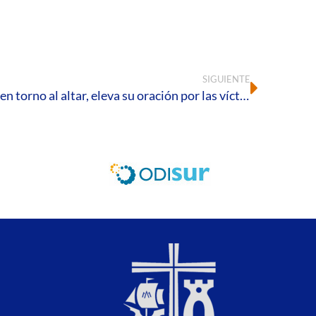
SIGUIENTE
La Iglesia de Huelva, reunida en torno al altar, eleva su oración por las víctimas y acompaña a sus familias en la esperanza