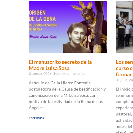
El manuscrito secreto de la
Los sem
Madre Luisa Sosa
curso c
formaci
2 agosto, 2026
No hay comentarios
31 julio, 
Artículo de Celia Hierro Fontenla,
postuladora de la Causa de beatificación y
El inicio
canonización de la M. Luisa Sosa, con
seminaris
motivo de la festividad de la Reina de los
completa
Ángeles.
experienc
pastoral,
Leer más »
actividad
antes del
el próxi