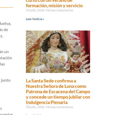
curso con un verano de
formación, misión y servicio
31 julio, 2026
No hay comentarios
Leer Noticia »
Huelva,
ás de
z,
rán un
putación
las
, junto
La Santa Sede confirma a
Nuestra Señora de Luna como
Patrona de Escacena del Campo
y concede un tiempo jubilar con
Indulgencia Plenaria
30 julio, 2026
No hay comentarios
an
 puertas