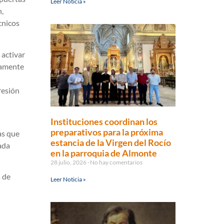
Leer Noticia »
n,
cnicos
 activar
evamente
presión
Instituciones coordinan los
preparativos para la próxima
as que
estancia de la Virgen del Rocío
ada
en la parroquia de Almonte
28 julio, 2026
No hay comentarios
s de
Leer Noticia »