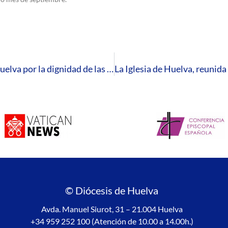
El Círculo de Silencio vuelve a alzar la voz en Huelva por la dignidad de las personas migrantes
© Diócesis de Huelva
Avda. Manuel Siurot, 31 – 21.004 Huelva
+34 959 252 100 (Atención de 10.00 a 14.00h.)