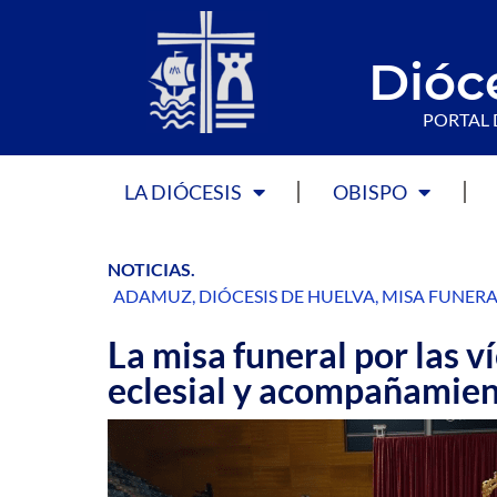
Dióc
PORTAL 
LA DIÓCESIS
OBISPO
NOTICIAS
.
ADAMUZ
,
DIÓCESIS DE HUELVA
,
MISA FUNERA
La misa funeral por las 
eclesial y acompañamient