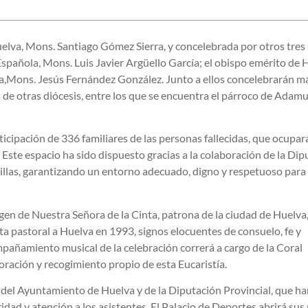
uelva, Mons. Santiago Gómez Sierra, y concelebrada por otros tres
Española, Mons. Luis Javier Argüello García; el obispo emérito de 
ba,Mons. Jesús Fernández González. Junto a ellos concelebrarán m
de otras diócesis, entre los que se encuentra el párroco de Adamu
ticipación de 336 familiares de las personas fallecidas, que ocupa
. Este espacio ha sido dispuesto gracias a la colaboración de la Di
sillas, garantizando un entorno adecuado, digno y respetuoso para 
magen de Nuestra Señora de la Cinta, patrona de la ciudad de Huelva
sita pastoral a Huelva en 1993, signos elocuentes de consuelo, fe y
pañamiento musical de la celebración correrá a cargo de la Coral
 oración y recogimiento propio de esta Eucaristía.
n del Ayuntamiento de Huelva y de la Diputación Provincial, que h
dad y atención a los asistentes. El Palacio de Deportes abrirá sus