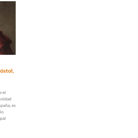
óstol,
 el
mnidad
spaña, es
io
pal