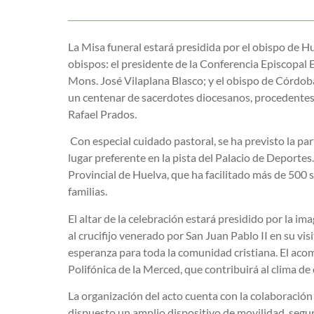
La Misa funeral estará presidida por el obispo de H
obispos: el presidente de la Conferencia Episcopal 
Mons. José Vilaplana Blasco; y el obispo de Córdo
un centenar de sacerdotes diocesanos, procedentes 
Rafael Prados.
Con especial cuidado pastoral, se ha previsto la par
lugar preferente en la pista del Palacio de Deportes
Provincial de Huelva, que ha facilitado más de 500 
familias.
El altar de la celebración estará presidido por la i
al crucifijo venerado por San Juan Pablo II en su vi
esperanza para toda la comunidad cristiana. El acom
Polifónica de la Merced, que contribuirá al clima de
La organización del acto cuenta con la colaboració
dispuesto un amplio dispositivo de movilidad, seguri