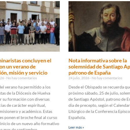
inaristas concluyen el
Nota informativa sobre la
on un verano de
solemnidad de Santiago Ap
ón, misión y servicio
patrono de España
2026
No hay comentarios
24 julio, 2026
No hay comentarios
 del verano ha permitido a los
Desde el Obispado se recuerda que
tas de la Diócesis de Huelva
próximo sábado, 25 de julio, sole
r su formación con diversas
de Santiago Apóstol, patrono de E
ias de carácter espiritual,
día de precepto, según el Calendar
 misionero y académico. Estas
Litúrgico de la Conferencia Episco
es ponen el broche final al curso
Española.
 inicio de un nuevo año formativo
Leer más »
mo mes de septiembre.