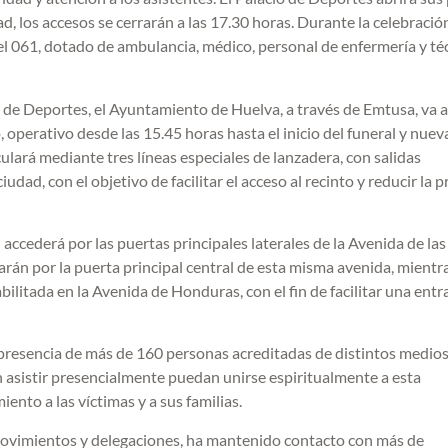
ad, los accesos se cerrarán a las 17.30 horas. Durante la celebració
l 061, dotado de ambulancia, médico, personal de enfermería y té
io de Deportes, el Ayuntamiento de Huelva, a través de Emtusa, va a
, operativo desde las 15.45 horas hasta el inicio del funeral y nu
culará mediante tres líneas especiales de lanzadera, con salidas
iudad, con el objetivo de facilitar el acceso al recinto y reducir la 
l accederá por las puertas principales laterales de la Avenida de las
harán por la puerta principal central de esta misma avenida, mientr
ilitada en la Avenida de Honduras, con el fin de facilitar una entr
a presencia de más de 160 personas acreditadas de distintos medio
asistir presencialmente puedan unirse espiritualmente a esta
ento a las víctimas y a sus familias.
movimientos y delegaciones, ha mantenido contacto con más de