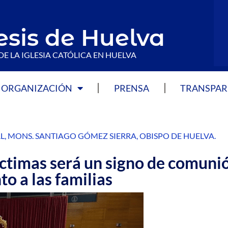
esis de Huelva
DE LA IGLESIA CATÓLICA EN HUELVA
ORGANIZACIÓN
PRENSA
TRANSPAR
L
,
MONS. SANTIAGO GÓMEZ SIERRA
,
OBISPO DE HUELVA
.
víctimas será un signo de comuni
o a las familias