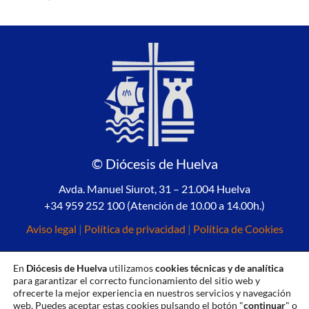
© Diócesis de Huelva
Avda. Manuel Siurot, 31 – 21.004 Huelva
+34 959 252 100 (Atención de 10.00 a 14.00h.)
Aviso legal
|
Política de privacidad
|
Política de Cookies
En
Diócesis de Huelva
utilizamos
cookies técnicas y de analítica
para garantizar el correcto funcionamiento del sitio web y
ofrecerte la mejor experiencia en nuestros servicios y navegación
web. Puedes aceptar estas cookies pulsando el botón "
continuar
" o