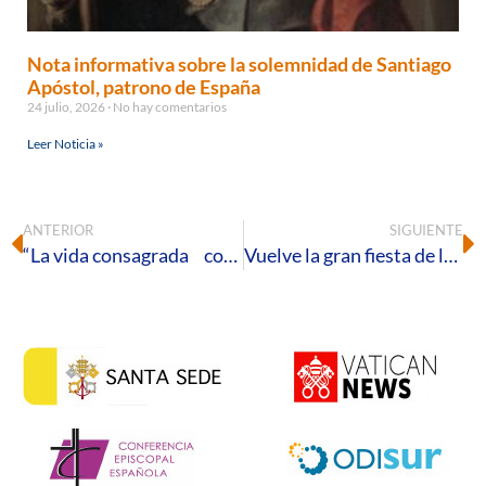
Nota informativa sobre la solemnidad de Santiago
Apóstol, patrono de España
24 julio, 2026
No hay comentarios
Leer Noticia »
ANTERIOR
SIGUIENTE
“La vida consagrada con María, esperanza de un mundo sufriente”
Vuelve la gran fiesta de la familia en nuestra diócesis. XV Encuentro Diocesano de la Familia