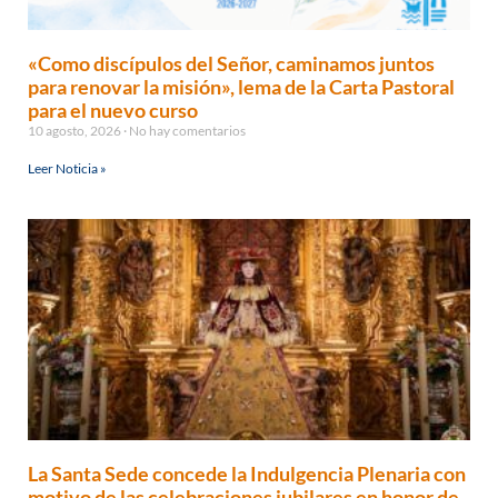
«Como discípulos del Señor, caminamos juntos
para renovar la misión», lema de la Carta Pastoral
para el nuevo curso
10 agosto, 2026
No hay comentarios
Leer Noticia »
La Santa Sede concede la Indulgencia Plenaria con
motivo de las celebraciones jubilares en honor de