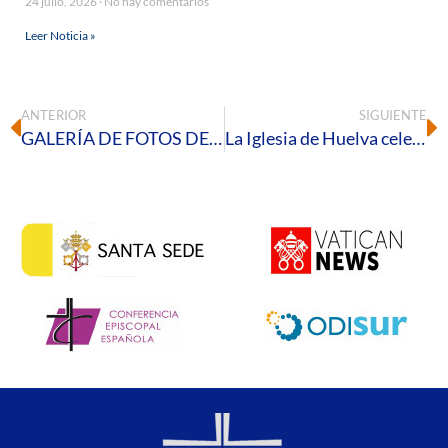
24 julio, 2026
No hay comentarios
Leer Noticia »
ANTERIOR
SIGUIENTE
GALERÍA DE FOTOS DE LA MISA DE PENTECOSTÉS 2026
La Iglesia de Huelva celebra el Corpus Christi con la procesión del Santísimo Sacramento por las calles de la ciudad