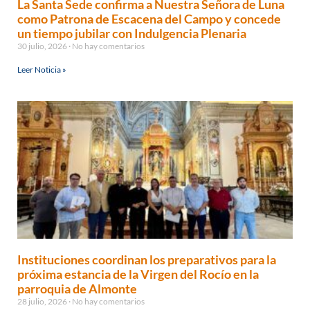
La Santa Sede confirma a Nuestra Señora de Luna
como Patrona de Escacena del Campo y concede
un tiempo jubilar con Indulgencia Plenaria
30 julio, 2026
No hay comentarios
Leer Noticia »
Instituciones coordinan los preparativos para la
próxima estancia de la Virgen del Rocío en la
parroquia de Almonte
28 julio, 2026
No hay comentarios