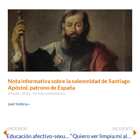
Nota informativa sobre la solemnidad de Santiago
Apóstol, patrono de España
24 julio, 2026
No hay comentarios
Leer Noticia »
ANTERIOR
SIGUIENTE
Educación afectivo-sexual a la luz de la Teología del Cuerpo
“Quiero ver limpia mi alma, ¡purifícame, Señor!”