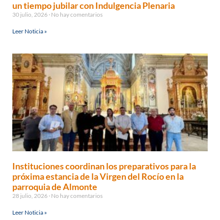
un tiempo jubilar con Indulgencia Plenaria
30 julio, 2026
No hay comentarios
Leer Noticia »
Instituciones coordinan los preparativos para la
próxima estancia de la Virgen del Rocío en la
parroquia de Almonte
28 julio, 2026
No hay comentarios
Leer Noticia »