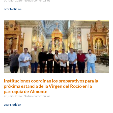
30 julio, 2026
No hay comentarios
Leer Noticia »
Instituciones coordinan los preparativos para la
próxima estancia de la Virgen del Rocío en la
parroquia de Almonte
28 julio, 2026
No hay comentarios
Leer Noticia »