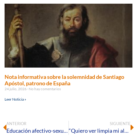
Nota informativa sobre la solemnidad de Santiago
Apóstol, patrono de España
24 julio, 2026
No hay comentarios
Leer Noticia »
ANTERIOR
SIGUIENTE
Educación afectivo-sexual a la luz de la Teología del Cuerpo
“Quiero ver limpia mi alma, ¡purifícame, Señor!”