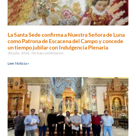
La Santa Sede confirma a Nuestra Señora de Luna
como Patrona de Escacena del Campo y concede
un tiempo jubilar con Indulgencia Plenaria
30 julio, 2026
No hay comentarios
Leer Noticia »