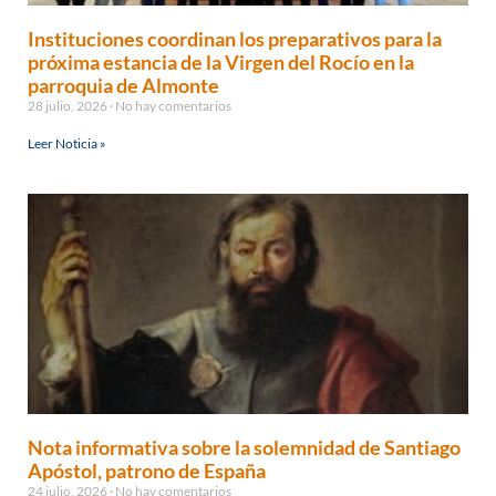
Instituciones coordinan los preparativos para la
próxima estancia de la Virgen del Rocío en la
parroquia de Almonte
28 julio, 2026
No hay comentarios
Leer Noticia »
Nota informativa sobre la solemnidad de Santiago
Apóstol, patrono de España
24 julio, 2026
No hay comentarios