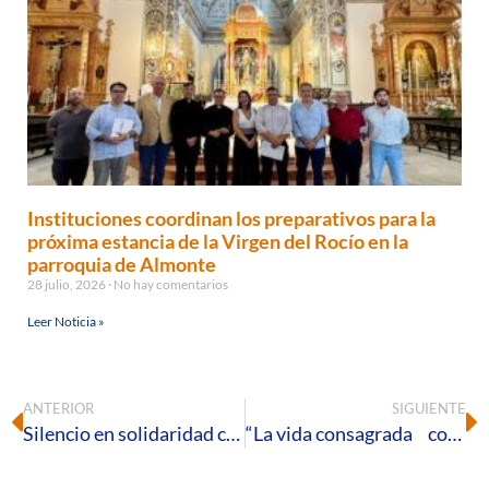
Instituciones coordinan los preparativos para la
próxima estancia de la Virgen del Rocío en la
parroquia de Almonte
28 julio, 2026
No hay comentarios
Leer Noticia »
ANTERIOR
SIGUIENTE
Silencio en solidaridad con los migrantes y refugiados
“La vida consagrada con María, esperanza de un mundo sufriente”