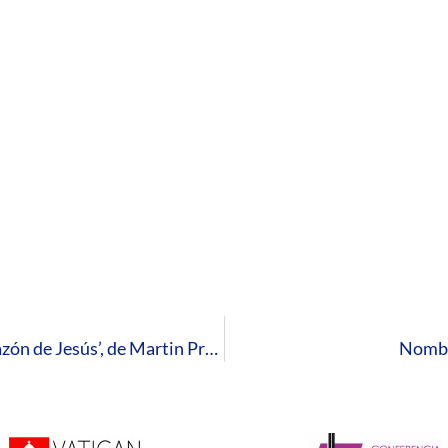
📖 Reseña literaria: ‘Las tres llamadas del Corazón de Jesús’, de Martin Pradère
Nombr