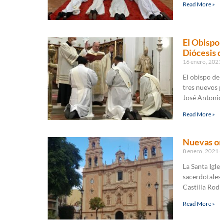
Read More »
El Obispo
Diócesis 
16 enero, 20
El obispo de
tres nuevos 
José Antoni
Read More »
Nuevas o
8 enero, 2021
La Santa Igl
sacerdotales
Castilla Rod
Read More »