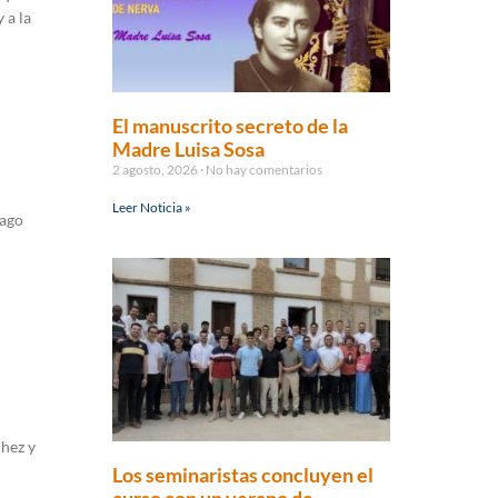
 a la
El manuscrito secreto de la
Madre Luisa Sosa
2 agosto, 2026
No hay comentarios
Leer Noticia »
iago
chez y
Los seminaristas concluyen el