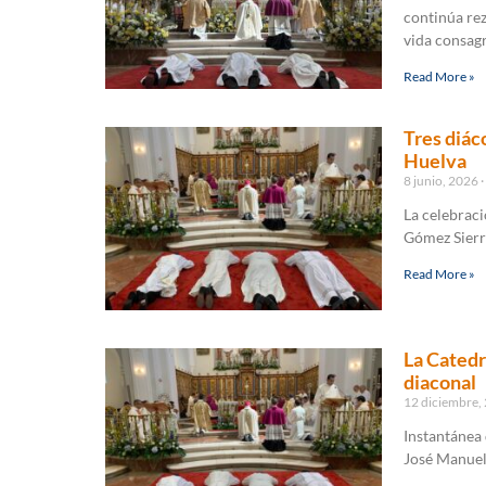
continúa rez
vida consag
Read More »
Tres diác
Huelva
8 junio, 2026
La celebraci
Gómez Sierra
Read More »
La Catedr
diaconal
12 diciembre,
Instantánea 
José Manuel