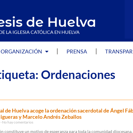
esis de Huelva
DE LA IGLESIA CATÓLICA EN HUELVA
ORGANIZACIÓN
PRENSA
TRANSPAR
Etiqueta: Ordenaciones
al de Huelva acoge la ordenación sacerdotal de Ángel Fá
igueras y Marcelo Andrés Zeballos
6
No hay comentarios
ón constituye un motivo de esperanza para toda la comunidad diocesana,