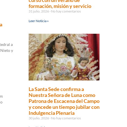
curso con un verano de
formación, misión y servicio
31 julio, 2026
No hay comentarios
Leer Noticia »
a
tedral a
 Nieto y
La Santa Sede confirma a
Nuestra Señora de Luna como
es
Patrona de Escacena del Campo
io
y concede un tiempo jubilar con
Indulgencia Plenaria
30 julio, 2026
No hay comentarios