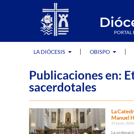
Dióc
PORTAL 
LA DIÓCESIS
OBISPO
Publicaciones en: 
sacerdotales
La Catedr
Manuel H
27 junio, 202
La ordenaci