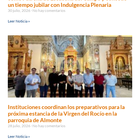
un tiempo jubilar con Indulgencia Plenaria
30 julio, 2026
No hay comentarios
Leer Noticia »
Instituciones coordinan los preparativos para la
próxima estancia de la Virgen del Rocío en la
parroquia de Almonte
28 julio, 2026
No hay comentarios
Leer Noticia »