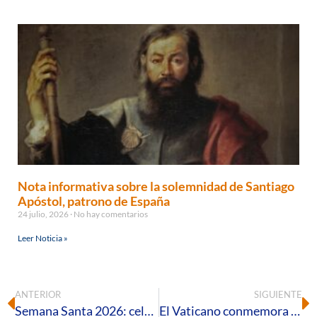
Nota informativa sobre la solemnidad de Santiago
Apóstol, patrono de España
24 julio, 2026
No hay comentarios
Leer Noticia »
ANTERIOR
SIGUIENTE
Semana Santa 2026: celebraciones litúrgicas en la Santa Iglesia Catedral
El Vaticano conmemora el 225 aniversario del Beato Diego José de Cádiz, misionero presente en la tierra onubense