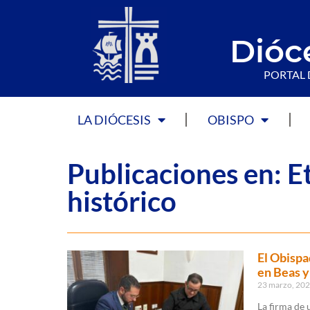
Dióc
PORTAL 
LA DIÓCESIS
OBISPO
Publicaciones en: E
histórico
El Obispa
en Beas 
23 marzo, 20
La firma de 