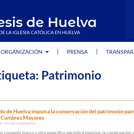
esis de Huelva
DE LA IGLESIA CATÓLICA EN HUELVA
ORGANIZACIÓN
PRENSA
TRANSPAR
tiqueta: Patrimonio
do de Huelva impulsa la conservación del patrimonio par
y Cumbres Mayores
26
No hay comentarios
un convenio marco y otro específico permitirá impulsar la conservación 