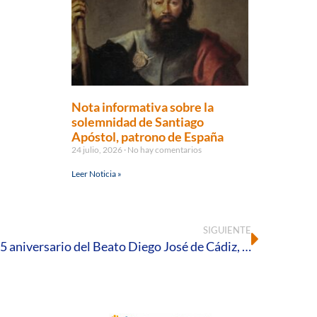
Nota informativa sobre la
solemnidad de Santiago
Apóstol, patrono de España
24 julio, 2026
No hay comentarios
Leer Noticia »
SIGUIENTE
El Vaticano conmemora el 225 aniversario del Beato Diego José de Cádiz, misionero presente en la tierra onubense