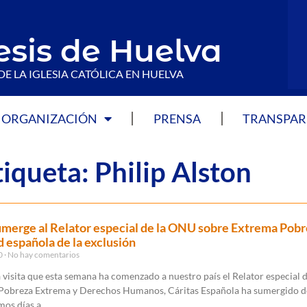
esis de Huelva
DE LA IGLESIA CATÓLICA EN HUELVA
ORGANIZACIÓN
PRENSA
TRANSPAR
iqueta: Philip Alston
umerge al Relator especial de la ONU sobre Extrema Pobr
ad española de la exclusión
20
No hay comentarios
 visita que esta semana ha comenzado a nuestro país el Relator especial d
obreza Extrema y Derechos Humanos, Cáritas Española ha sumergido de
mos días a