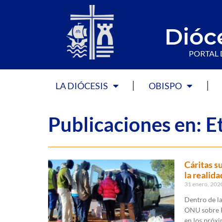
Dióc
PORTAL 
LA DIÓCESIS
OBISPO
Publicaciones en: Et
Cáritas s
la realid
31 enero, 20
Dentro de la
ONU sobre P
en los próxi