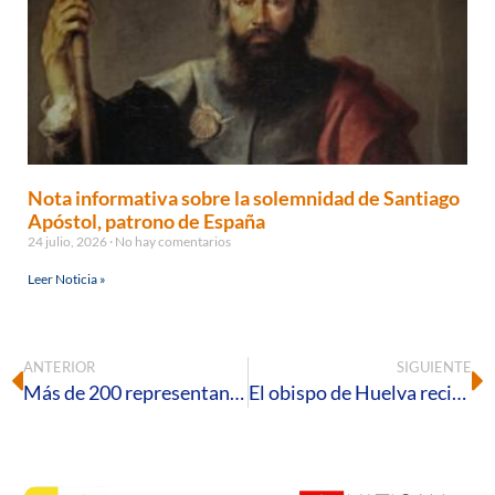
Nota informativa sobre la solemnidad de Santiago
Apóstol, patrono de España
24 julio, 2026
No hay comentarios
Leer Noticia »
ANTERIOR
SIGUIENTE
Más de 200 representantes de las parroquias de Huelva se reúnen para fortalecer la misión de los Consejos Pastorales y de Asuntos Económicos
El obispo de Huelva recibe una réplica del «Cuponazo» de la ONCE dedicado al viaje apostólico del papa León XIV a España