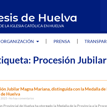
esis de Huelva
DE LA IGLESIA CATÓLICA EN HUELVA
ORGANIZACIÓN
PRENSA
TRANSPAR
tiqueta: Procesión Jubilar
ión Jubilar Magna Mariana, distinguida con la Medalla de 
 de Huelva
, 2025
No hay comentarios
n Provincial de Huelva ha otorgado la Medalla de la Provincia a la Proc