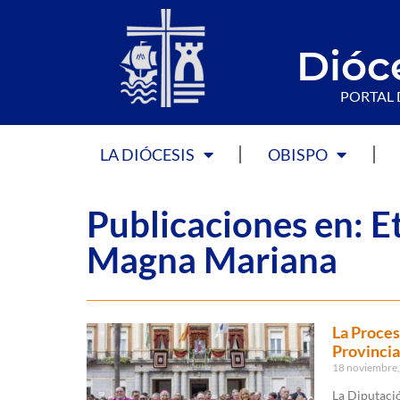
Dióc
PORTAL 
LA DIÓCESIS
OBISPO
Publicaciones en: E
Magna Mariana
La Proces
Provincia
18 noviembre
La Diputació