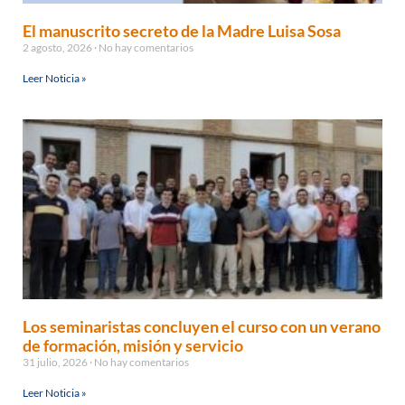
El manuscrito secreto de la Madre Luisa Sosa
2 agosto, 2026
No hay comentarios
Leer Noticia »
Los seminaristas concluyen el curso con un verano
de formación, misión y servicio
31 julio, 2026
No hay comentarios
Leer Noticia »