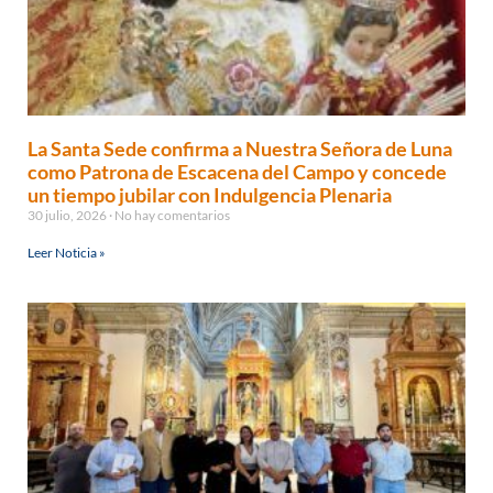
La Santa Sede confirma a Nuestra Señora de Luna
como Patrona de Escacena del Campo y concede
un tiempo jubilar con Indulgencia Plenaria
30 julio, 2026
No hay comentarios
Leer Noticia »