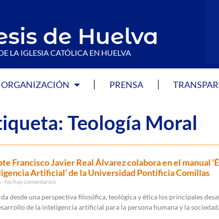
esis de Huelva
DE LA IGLESIA CATÓLICA EN HUELVA
ORGANIZACIÓN
PRENSA
TRANSPAR
tiqueta: Teología Moral
ote Francisco Javier Real Álvarez colabora en el manual ‘É
ligencia Artificial’ de la Universidad Pontificia Comillas
6
No hay comentarios
da desde una perspectiva filosófica, teológica y ética los principales desa
esarrollo de la inteligencia artificial para la persona humana y la sociedad