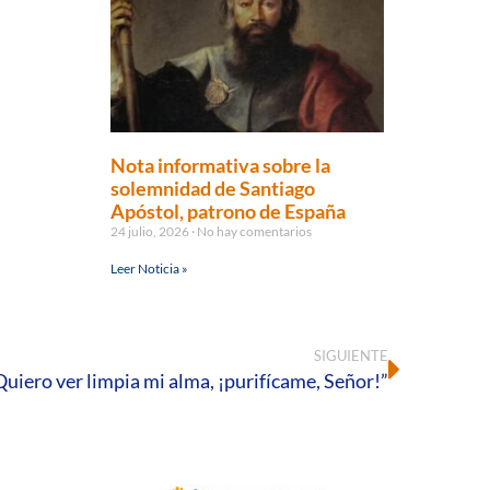
Nota informativa sobre la
solemnidad de Santiago
Apóstol, patrono de España
24 julio, 2026
No hay comentarios
Leer Noticia »
SIGUIENTE
Quiero ver limpia mi alma, ¡purifícame, Señor!”