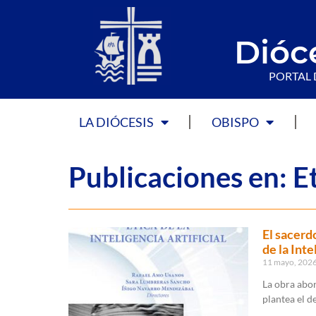
Dióc
PORTAL 
LA DIÓCESIS
OBISPO
Publicaciones en: E
El sacerd
de la Inte
11 mayo, 202
La obra abor
plantea el d