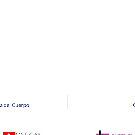
ía del Cuerpo
“