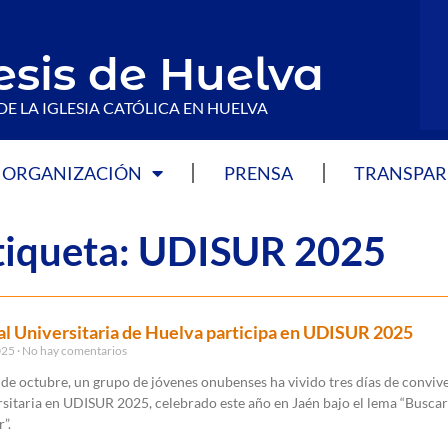
esis de Huelva
DE LA IGLESIA CATÓLICA EN HUELVA
ORGANIZACIÓN
PRENSA
TRANSPAR
Etiqueta: UDISUR 2025
al Universitaria de Huelva participa en UDISUR 2025
025
No hay comentarios
 de octubre, un grupo de jóvenes onubenses ha vivido tres días de convive
rsitaria en UDISUR 2025, celebrado este año en Jaén bajo el lema “Buscar
”.