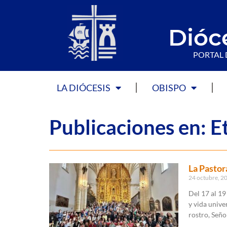
Dióc
PORTAL 
LA DIÓCESIS
OBISPO
Publicaciones en: 
La Pastor
24 octubre, 2
Del 17 al 19
y vida unive
rostro, Señor