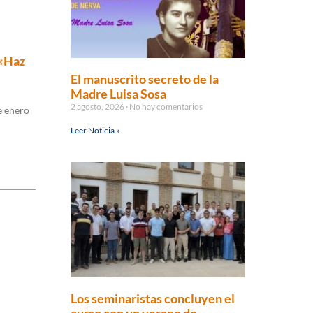
 «Haz
El manuscrito secreto de la
Madre Luisa Sosa
2 agosto, 2026
No hay comentarios
e enero
Leer Noticia »
Los seminaristas concluyen el