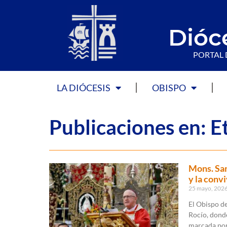
Dióc
PORTAL 
LA DIÓCESIS
OBISPO
Publicaciones en: E
Mons. San
y la conv
25 mayo, 202
El Obispo de
Rocío, donde
marcada por 