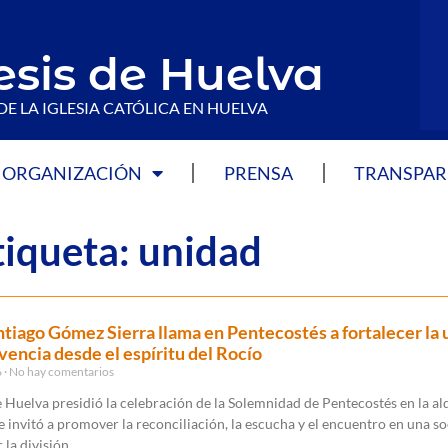
esis de Huelva
DE LA IGLESIA CATÓLICA EN HUELVA
ORGANIZACIÓN
PRENSA
TRANSPAR
tiqueta: unidad
tiago Gómez Sierra llama en Pentecostés a fortalecer la 
ivencia desde el espíritu del Rocío
6
No hay comentarios
 Huelva presidió la celebración de la Solemnidad de Pentecostés en la al
 invitó a promover la reconciliación, la escucha y el encuentro en una s
la división.