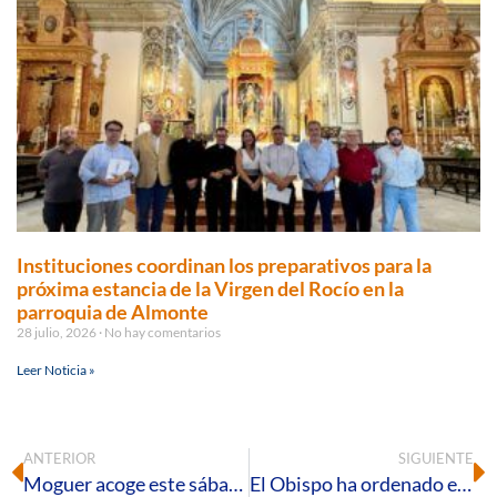
Instituciones coordinan los preparativos para la
próxima estancia de la Virgen del Rocío en la
parroquia de Almonte
28 julio, 2026
No hay comentarios
Leer Noticia »
ANTERIOR
SIGUIENTE
Moguer acoge este sábado la Vigilia Diocesana de Espigas
El Obispo ha ordenado esta mañana en la Catedral a dos nuevos diáconos