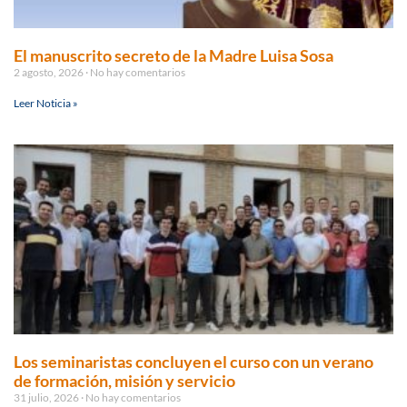
El manuscrito secreto de la Madre Luisa Sosa
2 agosto, 2026
No hay comentarios
Leer Noticia »
Los seminaristas concluyen el curso con un verano
de formación, misión y servicio
31 julio, 2026
No hay comentarios