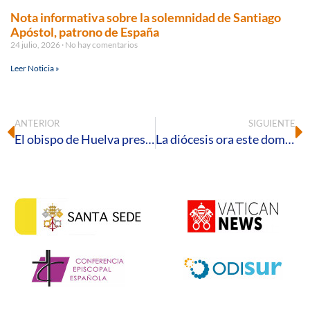
Nota informativa sobre la solemnidad de Santiago
Apóstol, patrono de España
24 julio, 2026
No hay comentarios
Leer Noticia »
ANTERIOR
SIGUIENTE
El obispo de Huelva preside la celebración de festividad de Jesucristo Sumo y Eterno Sacerdote
La diócesis ora este domingo por las 59 monjas contemplativas que lo hacen cada día por nosotros en la provincia