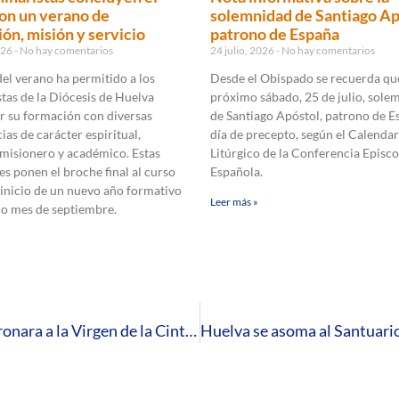
on un verano de
solemnidad de Santiago Ap
ón, misión y servicio
patrono de España
2026
No hay comentarios
24 julio, 2026
No hay comentarios
 del verano ha permitido a los
Desde el Obispado se recuerda que
tas de la Diócesis de Huelva
próximo sábado, 25 de julio, sole
r su formación con diversas
de Santiago Apóstol, patrono de E
ias de carácter espiritual,
día de precepto, según el Calendar
 misionero y académico. Estas
Litúrgico de la Conferencia Episco
es ponen el broche final al curso
Española.
 inicio de un nuevo año formativo
Leer más »
mo mes de septiembre.
Fallece el cardenal Martínez Somalo, quien coronara a la Virgen de la Cinta el 26 septiembre de 1992