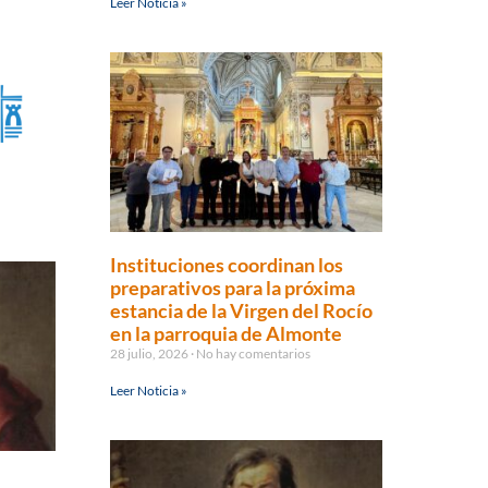
Leer Noticia »
Instituciones coordinan los
preparativos para la próxima
estancia de la Virgen del Rocío
en la parroquia de Almonte
28 julio, 2026
No hay comentarios
Leer Noticia »