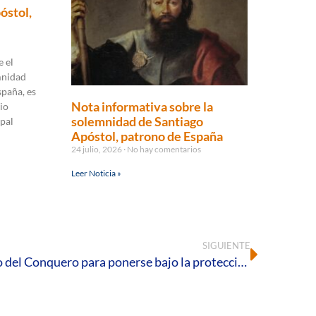
óstol,
 el
mnidad
spaña, es
Nota informativa sobre la
io
solemnidad de Santiago
pal
Apóstol, patrono de España
24 julio, 2026
No hay comentarios
Leer Noticia »
SIGUIENTE
Huelva se asoma al Santuario del Conquero para ponerse bajo la protección de su patrona