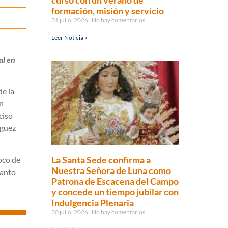
curso con un verano de
formación, misión y servicio
31 julio, 2026
No hay comentarios
Leer Noticia »
al en
de la
ón
ciso
nguez
La Santa Sede confirma a
oco de
Nuestra Señora de Luna como
Santo
Patrona de Escacena del Campo
y concede un tiempo jubilar con
Indulgencia Plenaria
30 julio, 2026
No hay comentarios