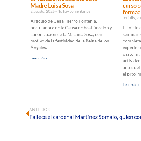
Madre Luisa Sosa
curso c
formaci
2 agosto, 2026
No hay comentarios
31 julio, 
Artículo de Celia Hierro Fontenla,
postuladora de la Causa de beatificación y
El inicio
canonización de la M. Luisa Sosa, con
seminaris
motivo de la festividad de la Reina de los
completa
Ángeles.
experienc
pastoral,
Leer más »
actividad
antes del
el próxi
Leer más »
ANTERIOR