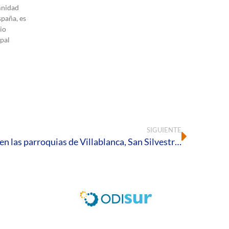
mnidad
spaña, es
io
pal
SIGUIENTE
Culminada la Misión Juvenil en las parroquias de Villablanca, San Silvestre de Guzmán y Sanlúcar de Guadiana