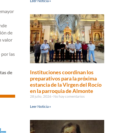
Leer Noticia »
temayor
onde
ción de
n valor
por las
Instituciones coordinan los
rtas de
preparativos para la próxima
estancia de la Virgen del Rocío
en la parroquia de Almonte
28 julio, 2026
No hay comentarios
Leer Noticia »