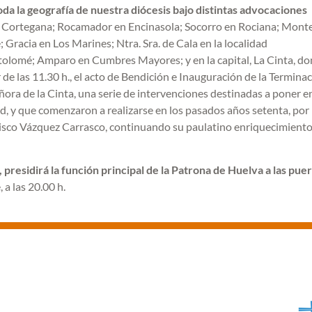
oda la geografía de nuestra diócesis bajo
distintas advocaciones
en Cortegana; Rocamador en Encinasola; Socorro en Rociana; Mon
racia en Los Marines; Ntra. Sra. de Cala en la localidad
olomé; Amparo en Cumbres Mayores; y en la capital, La Cinta, d
 de las 11.30 h., el acto de Bendición e Inauguración de la Termina
ora de la Cinta, una serie de intervenciones destinadas a poner e
ad, y que comenzaron a realizarse en los pasados años setenta, por
sco Vázquez Carrasco, continuando su paulatino enriquecimiento 
presidirá la función principal de la Patrona de Huelva a las pue
 a las 20.00 h.