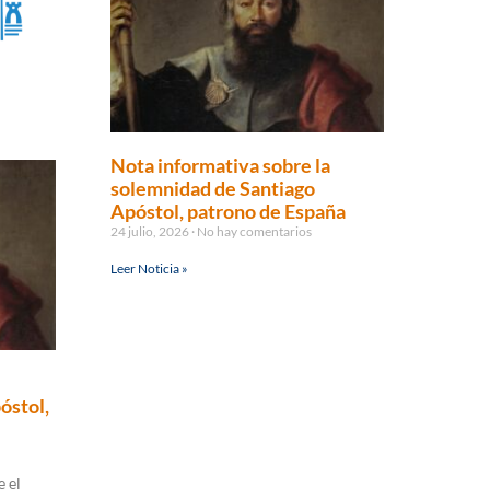
Nota informativa sobre la
solemnidad de Santiago
Apóstol, patrono de España
24 julio, 2026
No hay comentarios
Leer Noticia »
óstol,
 el