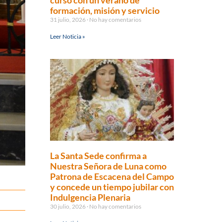
curso con un verano de
formación, misión y servicio
31 julio, 2026
No hay comentarios
Leer Noticia »
La Santa Sede confirma a
Nuestra Señora de Luna como
Patrona de Escacena del Campo
y concede un tiempo jubilar con
Indulgencia Plenaria
30 julio, 2026
No hay comentarios