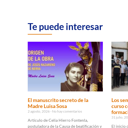
Te puede interesar
El manuscrito secreto de la
Los sem
Madre Luisa Sosa
curso c
formaci
2 agosto, 2026
No hay comentarios
31 julio, 
Artículo de Celia Hierro Fontenla,
postuladora de la Causa de beatificación y
El inicio