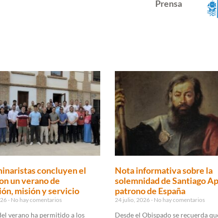
Prensa
inaristas concluyen el
Nota informativa sobre la
on un verano de
solemnidad de Santiago Ap
ón, misión y servicio
patrono de España
2026
No hay comentarios
24 julio, 2026
No hay comentarios
 del verano ha permitido a los
Desde el Obispado se recuerda que