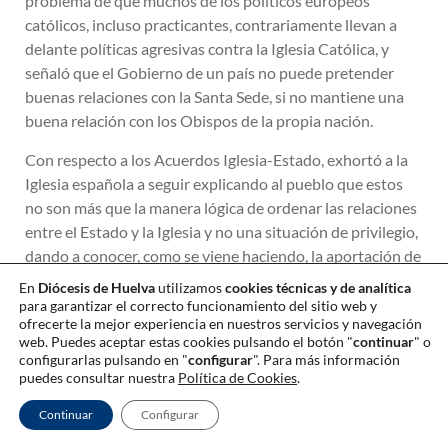
problema de que muchos de los políticos europeos
católicos, incluso practicantes, contrariamente llevan a
delante políticas agresivas contra la Iglesia Católica, y
señaló que el Gobierno de un país no puede pretender
buenas relaciones con la Santa Sede, si no mantiene una
buena relación con los Obispos de la propia nación.
Con respecto a los Acuerdos Iglesia-Estado, exhortó a la
Iglesia española a seguir explicando al pueblo que estos
no son más que la manera lógica de ordenar las relaciones
entre el Estado y la Iglesia y no una situación de privilegio,
dando a conocer, como se viene haciendo, la aportación de
la Iglesia a la sociedad española y favoreciendo un
En
Diócesis de Huelva
utilizamos
cookies técnicas y de analítica
periodismo católico que, en el universo digital, muestre la
para garantizar el correcto funcionamiento del sitio web y
ofrecerte la mejor experiencia en nuestros servicios y navegación
verdad sobre la vida de la Iglesia. Por último, otros temas
web. Puedes aceptar estas cookies pulsando el botón "
continuar
" o
ya dialogados en otras instancias a lo largo de esta semana
configurarlas pulsando en "
configurar
". Para más información
fueron también tratados, como la inmigración, la presencia
puedes consultar nuestra
Política de Cookies
.
de los laicos católicos en la vida pública, especialmente en
Continuar
Configurar
la política, etc.