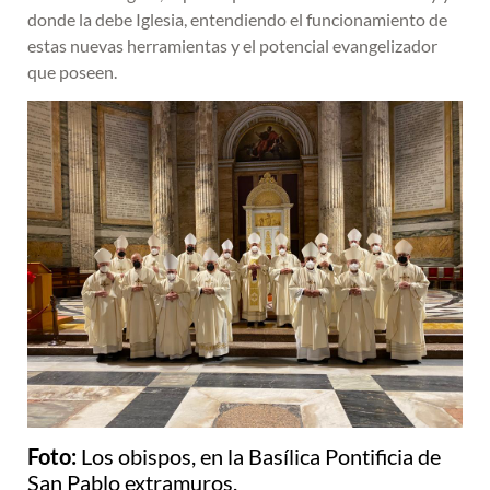
donde la debe Iglesia, entendiendo el funcionamiento de
estas nuevas herramientas y el potencial evangelizador
que poseen.
Foto:
Los obispos, en la Basílica Pontificia de
San Pablo extramuros.