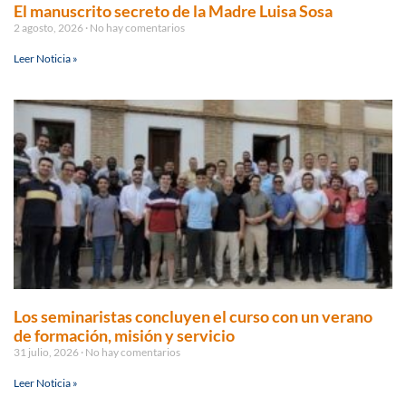
El manuscrito secreto de la Madre Luisa Sosa
2 agosto, 2026
No hay comentarios
Leer Noticia »
Los seminaristas concluyen el curso con un verano
de formación, misión y servicio
31 julio, 2026
No hay comentarios
Leer Noticia »