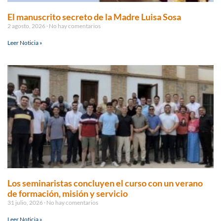
El manuscrito secreto de la Madre Luisa Sosa
2 agosto, 2026
No hay comentarios
Leer Noticia »
Los seminaristas concluyen el curso con un verano
de formación, misión y servicio
31 julio, 2026
No hay comentarios
Leer Noticia »