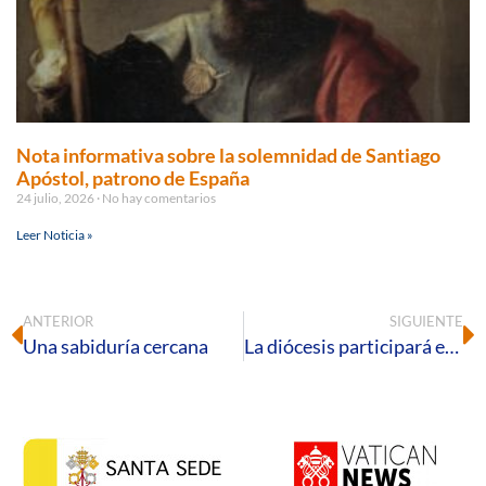
Nota informativa sobre la solemnidad de Santiago
Apóstol, patrono de España
24 julio, 2026
No hay comentarios
Leer Noticia »
ANTERIOR
SIGUIENTE
Una sabiduría cercana
La diócesis participará en la Asamblea final del Sínodo