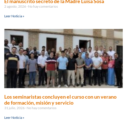
El manuscrito secreto de la Madre Luisa Sosa
2 agosto, 2026
No hay comentarios
Leer Noticia »
Los seminaristas concluyen el curso con un verano
de formación, misión y servicio
31 julio, 2026
No hay comentarios
Leer Noticia »