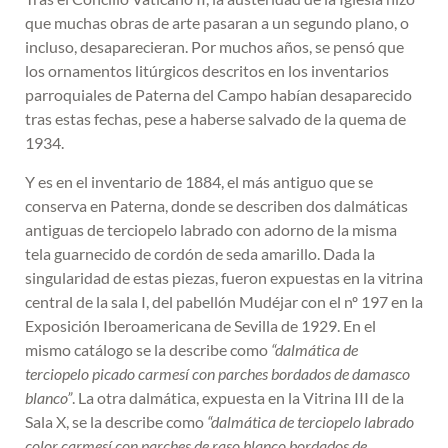
que muchas obras de arte pasaran a un segundo plano, o
incluso, desaparecieran. Por muchos años, se pensó que
los ornamentos litúrgicos descritos en los inventarios
parroquiales de Paterna del Campo habían desaparecido
tras estas fechas, pese a haberse salvado de la quema de
1934.
Y es en el inventario de 1884, el más antiguo que se
conserva en Paterna, donde se describen dos dalmáticas
antiguas de terciopelo labrado con adorno de la misma
tela guarnecido de cordón de seda amarillo. Dada la
singularidad de estas piezas, fueron expuestas en la vitrina
central de la sala I, del pabellón Mudéjar con el nº 197 en la
Exposición Iberoamericana de Sevilla de 1929. En el
mismo catálogo se la describe como
“dalmática de
terciopelo picado carmesí con parches bordados de damasco
blanco”
. La otra dalmática, expuesta en la Vitrina III de la
Sala X, se la describe como
“dalmática de terciopelo labrado
color carmesí con parches de raso blanco bordados de