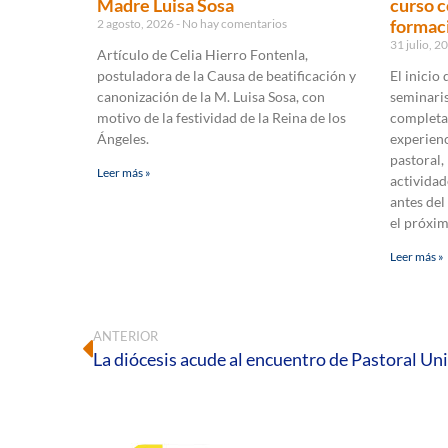
Madre Luisa Sosa
curso c
formaci
2 agosto, 2026
No hay comentarios
31 julio, 
Artículo de Celia Hierro Fontenla,
postuladora de la Causa de beatificación y
El inicio
canonización de la M. Luisa Sosa, con
seminaris
motivo de la festividad de la Reina de los
completa
Ángeles.
experienc
pastoral,
Leer más »
actividad
antes del
el próxi
Leer más »
ANTERIOR