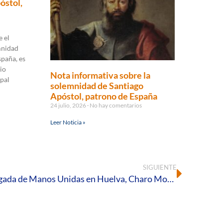
óstol,
 el
mnidad
spaña, es
io
Nota informativa sobre la
pal
solemnidad de Santiago
Apóstol, patrono de España
24 julio, 2026
No hay comentarios
Leer Noticia »
SIGUIENTE
Toma posesión la nueva delegada de Manos Unidas en Huelva, Charo Montero