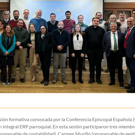
esión formativa convocada por la Conferencia Episcopal Española 
n integral ERP parroquial. En esta sesión participaron tres miembr
esponsable de contabilidad), Carmen Murillo (responsable de gest