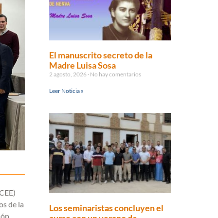
El manuscrito secreto de la
Madre Luisa Sosa
2 agosto, 2026
No hay comentarios
Leer Noticia »
(CEE)
os de la
Los seminaristas concluyen el
ión