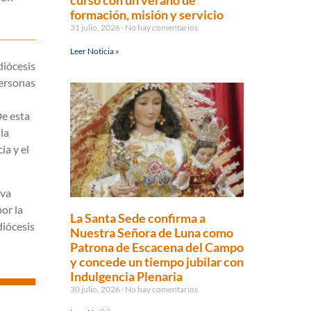
curso con un verano de
formación, misión y servicio
31 julio, 2026
No hay comentarios
Leer Noticia »
diócesis
personas
De esta
 la
ia y el
lva
or la
La Santa Sede confirma a
diócesis
Nuestra Señora de Luna como
Patrona de Escacena del Campo
y concede un tiempo jubilar con
Indulgencia Plenaria
30 julio, 2026
No hay comentarios