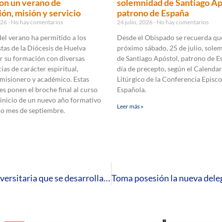
on un verano de
solemnidad de Santiago Ap
ón, misión y servicio
patrono de España
2026
No hay comentarios
24 julio, 2026
No hay comentarios
 del verano ha permitido a los
Desde el Obispado se recuerda que
tas de la Diócesis de Huelva
próximo sábado, 25 de julio, sole
r su formación con diversas
de Santiago Apóstol, patrono de E
ias de carácter espiritual,
día de precepto, según el Calendar
 misionero y académico. Estas
Litúrgico de la Conferencia Episco
es ponen el broche final al curso
Española.
 inicio de un nuevo año formativo
Leer más »
mo mes de septiembre.
La diócesis acude al encuentro de Pastoral Universitaria que se desarrolla en Ávila