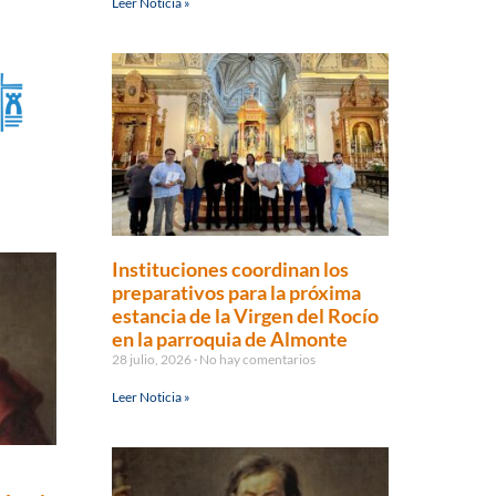
Leer Noticia »
Instituciones coordinan los
preparativos para la próxima
estancia de la Virgen del Rocío
en la parroquia de Almonte
28 julio, 2026
No hay comentarios
Leer Noticia »