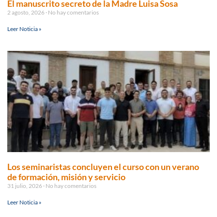
El manuscrito secreto de la Madre Luisa Sosa
2 agosto, 2026
No hay comentarios
Leer Noticia »
Los seminaristas concluyen el curso con un verano
de formación, misión y servicio
31 julio, 2026
No hay comentarios
Leer Noticia »