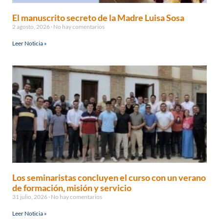
El manuscrito secreto de la Madre Luisa Sosa
2 agosto, 2026
No hay comentarios
Leer Noticia »
Los seminaristas concluyen el curso con un verano
de formación, misión y servicio
31 julio, 2026
No hay comentarios
Leer Noticia »