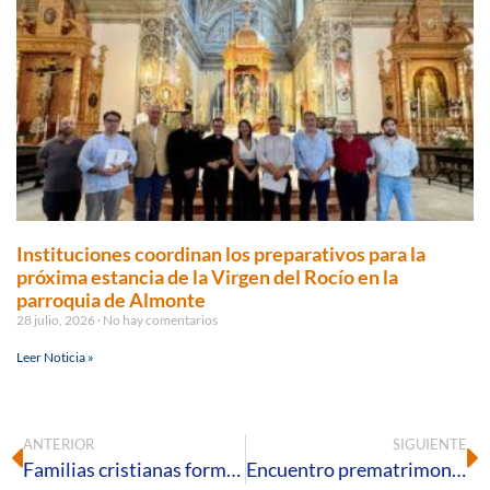
Instituciones coordinan los preparativos para la
próxima estancia de la Virgen del Rocío en la
parroquia de Almonte
28 julio, 2026
No hay comentarios
Leer Noticia »
ANTERIOR
SIGUIENTE
Familias cristianas formadas y fortalecidas.
Encuentro prematrimonial