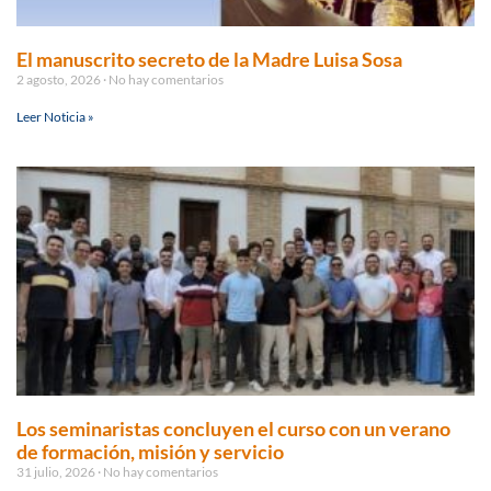
El manuscrito secreto de la Madre Luisa Sosa
2 agosto, 2026
No hay comentarios
Leer Noticia »
Los seminaristas concluyen el curso con un verano
de formación, misión y servicio
31 julio, 2026
No hay comentarios