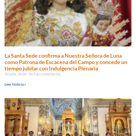
La Santa Sede confirma a Nuestra Señora de Luna
como Patrona de Escacena del Campo y concede un
tiempo jubilar con Indulgencia Plenaria
30 julio, 2026
No hay comentarios
Leer Noticia »