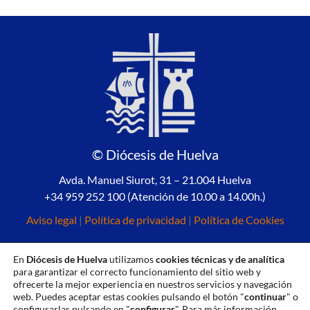
© Diócesis de Huelva
Avda. Manuel Siurot, 31 – 21.004 Huelva
+34 959 252 100 (Atención de 10.00 a 14.00h.)
Aviso legal
|
Política de privacidad
|
Política de Cookies
En
Diócesis de Huelva
utilizamos
cookies técnicas y de analítica
para garantizar el correcto funcionamiento del sitio web y
ofrecerte la mejor experiencia en nuestros servicios y navegación
web. Puedes aceptar estas cookies pulsando el botón "
continuar
" o
configurarlas pulsando en "
configurar
". Para más información