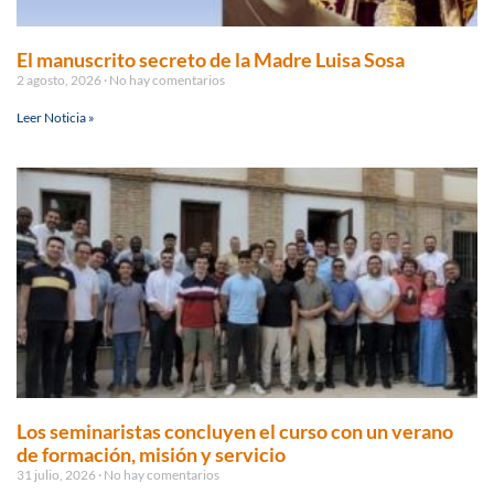
El manuscrito secreto de la Madre Luisa Sosa
2 agosto, 2026
No hay comentarios
Leer Noticia »
Los seminaristas concluyen el curso con un verano
de formación, misión y servicio
31 julio, 2026
No hay comentarios