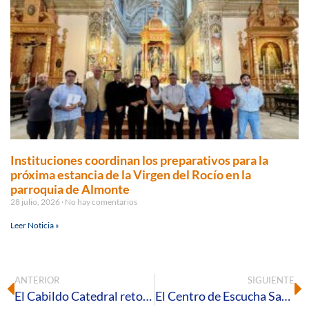
Instituciones coordinan los preparativos para la
próxima estancia de la Virgen del Rocío en la
parroquia de Almonte
28 julio, 2026
No hay comentarios
Leer Noticia »
ANTERIOR
SIGUIENTE
El Cabildo Catedral retoma la Santa Misa Capitular
El Centro de Escucha San Camilo organiza un Curso Básico de Duelo