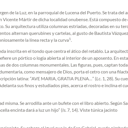
rgen de la Luz, en la parroquial de Lucena del Puerto. Se trata del 
San Vicente Mártir de dicha localidad onubense. Está compuesto de
co. Su arquitectura utiliza columnas estriadas, decoradas en su ter
entos alternan querubines y cartelas, al gusto de Bautista Vázquez
1
niosamente la línea recta y la curva
.
a inscrita en el tondo que centra el ático del retablo. La arquitec
efiere un pórtico o logia abierta al interior de un aposento. En esta
asas de dos columnas monumentales. Las figuras, pues, captan toda
ndumentaria, como mensajero de Dios, porta el cetro con una filact
 inscripción latina: “AVE MARIA, GRATIA PLENA…” (
Lc
. 1, 28). Su cu
Adelanta sus finos y estudiados pies, acerca el rostro e inclina el c
ad misma. Se arrodilla ante un bufete con el libro abierto. Según S
ella encinta dará a luz un hijo” (
Is
. 7, 14). Viste túnica jacinto
cionista. Su cabeza al igual que la de San Gabriel, queda nimbada