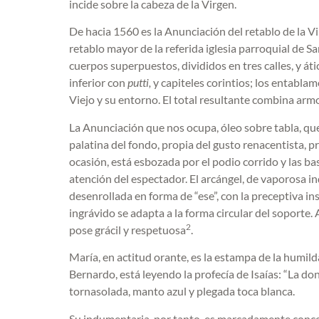
incide sobre la cabeza de la Virgen.
De hacia 1560 es la Anunciación del retablo de la Vi
retablo mayor de la referida iglesia parroquial de 
cuerpos superpuestos, divididos en tres calles, y áti
inferior con
putti,
y
capiteles corintios; los entablam
Viejo y su entorno. El total resultante combina armo
La Anunciación que nos ocupa, óleo sobre tabla, qued
palatina del fondo, propia del gusto renacentista, pr
ocasión, está esbozada por el podio corrido y las b
atención del espectador. El arcángel, de vaporosa i
desenrollada en forma de “ese”, con la preceptiva
ingrávido se adapta a la forma circular del soporte. 
2
pose grácil y respetuosa
.
María, en actitud orante, es la estampa de la humild
Bernardo, está leyendo la profecía de Isaías: “La donc
tornasolada, manto azul y plegada toca blanca.
Su indumentaria, por tanto, es marcadamente concep