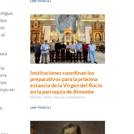
Leer Noticia »
antiguo
 dos
cio
 el
tura
 la
Instituciones coordinan los
eria
preparativos para la próxima
erpo
estancia de la Virgen del Rocío
uerpo en
en la parroquia de Almonte
28 julio, 2026
No hay comentarios
Leer Noticia »
an
 por