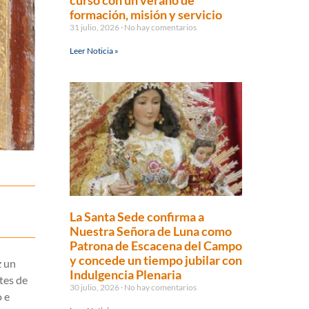
curso con un verano de
formación, misión y servicio
31 julio, 2026
No hay comentarios
Leer Noticia »
La Santa Sede confirma a
Nuestra Señora de Luna como
Patrona de Escacena del Campo
y concede un tiempo jubilar con
z un
Indulgencia Plenaria
ntes de
30 julio, 2026
No hay comentarios
o e