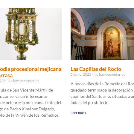
odia procesional mejicana
Las Capillas del Rocío
arrasa
5 junio, 2025
No hay comentarios
2025
No hay comentarios
A pocos días de la Romería del Roc
uia de San Vicente Mártir de
quedado terminada la decoración 
a, conserva un interesante
capillas del Santuario, situadas a
de orfebrería mexicana, fruto del
lados del presbiterio.
o de Pedro Ximénez Delgado,
Leer más »
to de la Virgen de los Remedios.