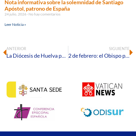
Nota informativa sobre la solemnidad de Santiago
Apóstol, patrono de España
24 julio, 2026
No hay comentarios
Leer Noticia »
ANTERIOR
SIGUIENTE
La Diócesis de Huelva participa en el lll encuentro andaluz de Pastoral Obrera y del Trabajo
2 de febrero: el Obispo presidirá en la Santa Iglesia Catedral la celebración de la Jornada de la Vida Consagrada