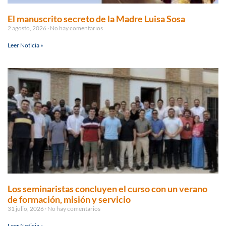
El manuscrito secreto de la Madre Luisa Sosa
2 agosto, 2026
No hay comentarios
Leer Noticia »
Los seminaristas concluyen el curso con un verano
de formación, misión y servicio
31 julio, 2026
No hay comentarios
Leer Noticia »