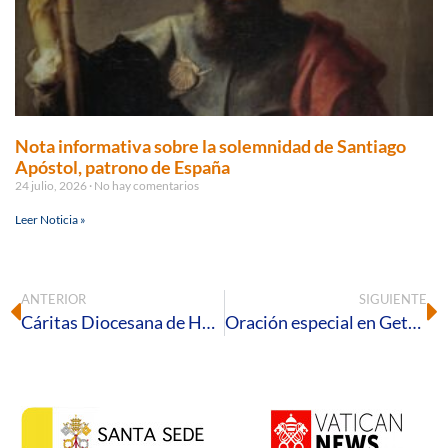
Nota informativa sobre la solemnidad de Santiago
Apóstol, patrono de España
24 julio, 2026
No hay comentarios
Leer Noticia »
ANTERIOR
SIGUIENTE
Cáritas Diocesana de Huelva se forma en herramientas legales para prevenir el acoso y proteger a los vulnerables
Oración especial en Getsemaní, el huerto de la agonía de Jesús