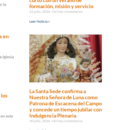
curso con un verano de
y la
formación, misión y servicio
31 julio, 2026
No hay comentarios
Leer Noticia »
s en
 Iglesia
La Santa Sede confirma a
 los
Nuestra Señora de Luna como
Patrona de Escacena del Campo
y concede un tiempo jubilar con
Indulgencia Plenaria
 en este
30 julio, 2026
No hay comentarios