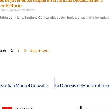
s de jóvenes participan en la Jornada Diocesana de la
en El Rocío
, 2024
No hay comentarios
idida por Mons. Santiago Gómez, obispo de Huelva, clausuró la jornada 
ores
1
2
3
Siguientes »
preste San Manuel González