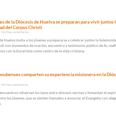
es de la Diócesis de Huelva se preparan para vivir juntos 
d del Corpus Christi
5
No hay comentarios
de Huelva invita a los jóvenes a prepararse y celebrar juntos la Solemnida
sti con momentos de oración, encuentro y testimonio público de fe, rea
o con la Eucaristía como centro de la vida cristiana.
nubenses comparten su experiencia misionera en la Dióc
No hay comentarios
 encuentros refuerzan los lazos entre diócesis vecinas y fomentan el espír
tre los jóvenes, que se sienten llamados a anunciar el Evangelio con alegr
.