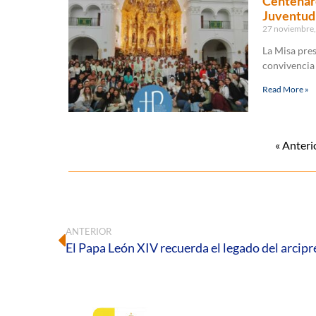
Centenare
Juventud 
27 noviembre
La Misa pres
convivencia
Read More »
« Anteri
ANTERIOR
El Papa León XIV recuerda el legado del arci