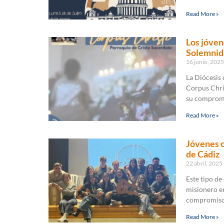
Read More »
Los jóven
Solemnida
16 junio, 202
La Diócesis 
Corpus Chri
su compromis
Read More »
Jóvenes o
de Cádiz
22 abril, 2025
Este tipo de
misionero en
compromiso
Read More »