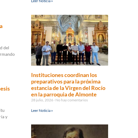
Leer Noticia »
la
d del
firmando
Instituciones coordinan los
preparativos para la próxima
estancia de la Virgen del Rocío
esis
en la parroquia de Almonte
28 julio, 2026
No hay comentarios
itu
Leer Noticia »
ía y