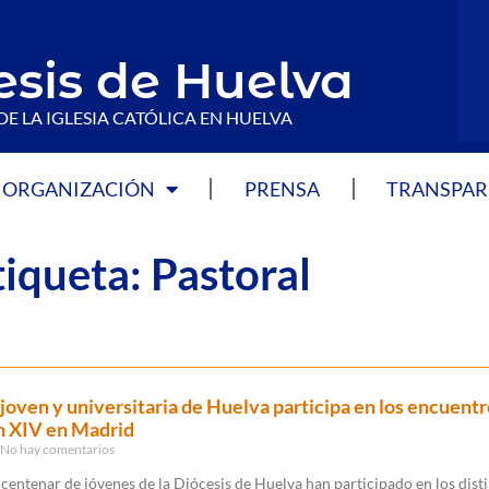
esis de Huelva
DE LA IGLESIA CATÓLICA EN HUELVA
ORGANIZACIÓN
PRENSA
TRANSPAR
tiqueta: Pastoral
a joven y universitaria de Huelva participa en los encuentr
n XIV en Madrid
No hay comentarios
centenar de jóvenes de la Diócesis de Huelva han participado en los dist