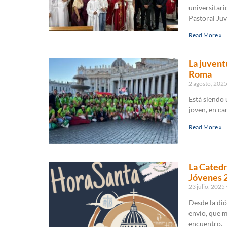
universitari
Pastoral Juv
Read More »
La juvent
Roma
2 agosto, 202
Está siendo 
joven, en ca
Read More »
La Catedr
Jóvenes 
23 julio, 2025
Desde la dió
envío, que m
encuentro.