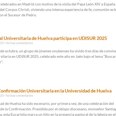
elebrados en Madrid con motivo de la visita del Papa León XIV a España 
el Corpus Christi, viviendo una intensa experiencia de fe, comunión ecle
on el Sucesor de Pedro.
al Universitaria de Huelva participa en UDISUR 2025
025
No hay comentarios
 de octubre, un grupo de jóvenes onubenses ha vivido tres días de convive
rsitaria en UDISUR 2025, celebrado este año en Jaén bajo el lema “Buscar
”.
onfirmación Universitaria en la Universidad de Huelva
025
No hay comentarios
ad de Huelva ha sido escenario, por primera vez, de una celebración del
de la Confirmación. Presidida por el obispo diocesano, monseñor Santia
, esta Eucaristía marca un hito en la presencia pastoral de la Iglesia en e