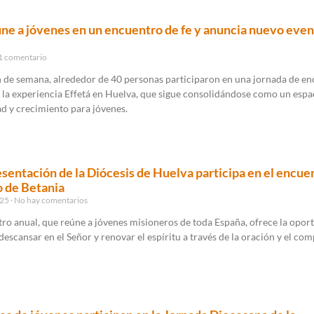
úne a jóvenes en un encuentro de fe y anuncia nuevo even
1 comentario
n de semana, alrededor de 40 personas participaron en una jornada de e
 la experiencia Effetá en Huelva, que sigue consolidándose como un espa
ad y crecimiento para jóvenes.
sentación de la Diócesis de Huelva participa en el encue
 de Betania
025
No hay comentarios
ro anual, que reúne a jóvenes misioneros de toda España, ofrece la opor
 descansar en el Señor y renovar el espíritu a través de la oración y el com