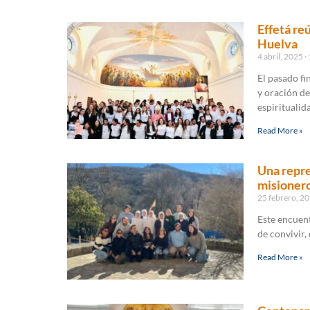
Effetá re
Huelva
4 abril, 2025
El pasado fi
y oración de
espiritualid
Read More »
Una repre
misionero
25 febrero, 2
Este encuent
de convivir,
Read More »