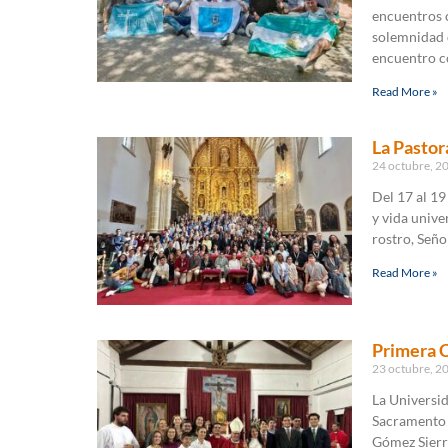
encuentros c
solemnidad d
encuentro c
Read More »
La Pastor
24 octubre, 2
Del 17 al 19
y vida unive
rostro, Señor
Read More »
Primera C
23 octubre, 2
La Universid
Sacramento 
Gómez Sierra