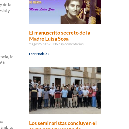
y de la
sial y
El manuscrito secreto de la
Madre Luisa Sosa
2 agosto, 2026
No hay comentarios
Leer Noticia »
ncia, fe
é tu
go
Los seminaristas concluyen el
l ámbito