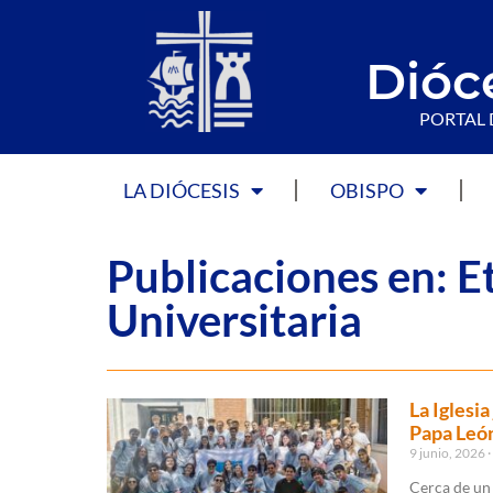
Dióc
PORTAL 
LA DIÓCESIS
OBISPO
Publicaciones en: E
Universitaria
La Iglesi
Papa Leó
9 junio, 2026
Cerca de un 