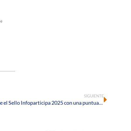
de
SIGUIENTE
La Diócesis de Huelva obtiene el Sello Infoparticipa 2025 con una puntuación del 100%