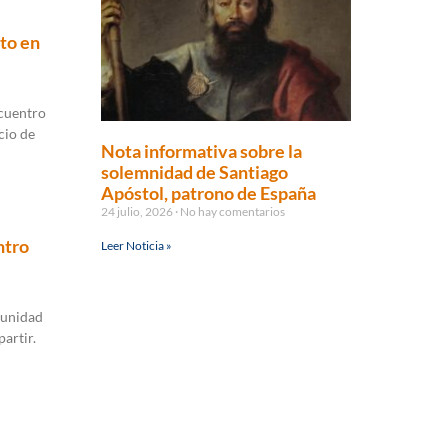
to en
ncuentro
cio de
Nota informativa sobre la
solemnidad de Santiago
Apóstol, patrono de España
24 julio, 2026
No hay comentarios
ntro
Leer Noticia »
tunidad
partir.