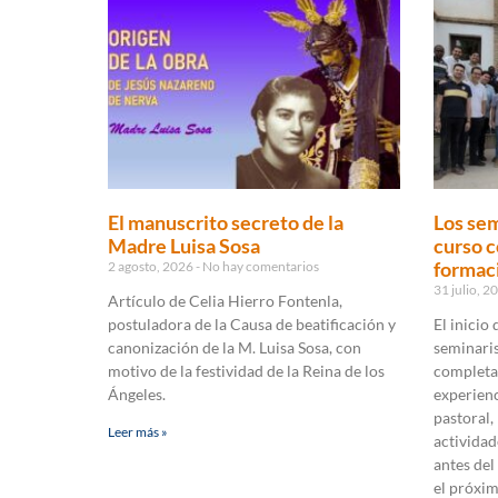
El manuscrito secreto de la
Los sem
Madre Luisa Sosa
curso c
formaci
2 agosto, 2026
No hay comentarios
31 julio, 
Artículo de Celia Hierro Fontenla,
postuladora de la Causa de beatificación y
El inicio
canonización de la M. Luisa Sosa, con
seminaris
motivo de la festividad de la Reina de los
completa
Ángeles.
experienc
pastoral,
Leer más »
actividad
antes del
el próxi