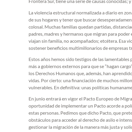
Frontera Sur, tiene una serie de causas conocidas; 
La violencia estructural normalizada a diario en zo
de sus hogares y tener que buscar desesperadamen
colosal. Muchas familias quedan partidas, distancia
padres, madres y hermanxs que migran para poder 
viajan sin familia, no acompañados; etcétera. Esa v
sostener beneficios multimillonarios de empresas t
Estos años hemos sido testigos de las lamentables p
más a gobiernos externos para que se “hagan cargo”
los Derechos Humanos que, además, han aprendido a 
vidas. Por cierto: una financiación de muchos millo
vulnerables. En definitiva: unas políticas humanam
En junio entrará en vigor el Pacto Europeo de Migra
oportunidad de implementar un Pacto acorde a polí
estas personas. Pedimos que dicho Pacto, que preten
obstáculos para acceder al derecho de asilo e intens
gestionar la migración de la manera más justa y soli