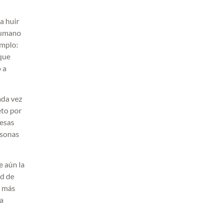
a huir
humano
emplo:
que
 a
ada vez
eto por
 esas
rsonas
e aún la
ad de
r más
ra