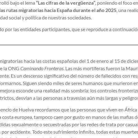
rolló bajo el lema
“Las cifras de la vergüenza”
, poniendo el foco en
las rutas migratorias hacia España durante el año 2025
, una real
idad social y política de nuestras sociedades.
ado por las entidades participantes, que se reproduce a continuació
ratorias hacia las costas españolas del 1 de enero al 15 de dici
e la ONG
Caminando Fronteras
. Las más mortíferas fueron la Maur
ente. Es un descenso significativo del número de fallecidos con re
ormarnos. Siguen siendo miles de seres humanos que murieron en
 mejora esconde una realidad más sombría: los controles fronteriz
rictos, desvían a las personas a travesías aún más largas y peligro
lencio de Huelva recordamos que las personas que viven en África
la costa europea, tampoco caen por gusto en manos de las mafias d
didas sexualmente o secuestradas por las redes de trata por casua
por accidente. Todo este sufrimiento infinito, todas estas muertes