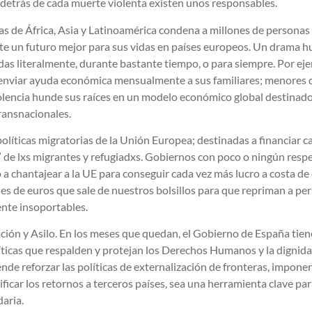
y detrás de cada muerte violenta existen unos responsables.
nas de África, Asia y Latinoamérica condena a millones de personas 
te un futuro mejor para sus vidas en países europeos. Un drama 
das literalmente, durante bastante tiempo, o para siempre. Por ej
enviar ayuda económica mensualmente a sus familiares; menores 
iolencia hunde sus raíces en un modelo económico global destinado
ransnacionales.
olíticas migratorias de la Unión Europea; destinadas a financiar c
 de lxs migrantes y refugiadxs. Gobiernos con poco o ningún resp
chantajear a la UE para conseguir cada vez más lucro a costa de
nes de euros que sale de nuestros bolsillos para que repriman a pe
ente insoportables.
ción y Asilo. En los meses que quedan, el Gobierno de España tien
ticas que respalden y protejan los Derechos Humanos y la dignid
de reforzar las políticas de externalización de fronteras, impone
ificar los retornos a terceros países, sea una herramienta clave pa
daria.