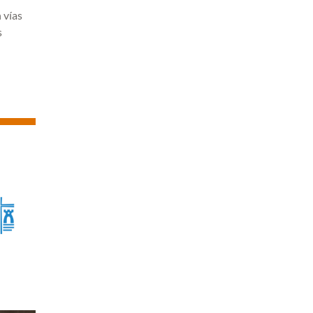
 vías
s