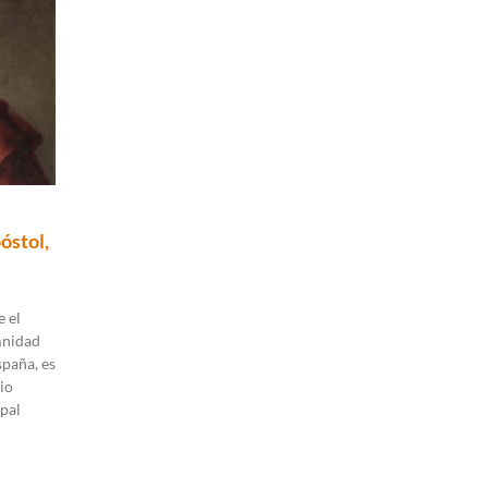
óstol,
 el
mnidad
spaña, es
io
pal