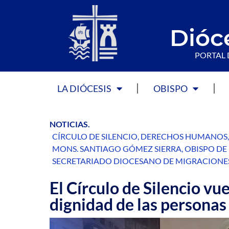
Dióc
PORTAL 
LA DIÓCESIS
OBISPO
NOTICIAS
.
CÍRCULO DE SILENCIO
,
DERECHOS HUMANOS
MONS. SANTIAGO GÓMEZ SIERRA
,
OBISPO DE
SECRETARIADO DIOCESANO DE MIGRACIONE
El Círculo de Silencio vue
dignidad de las personas