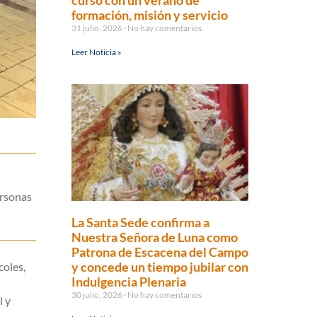
curso con un verano de
formación, misión y servicio
31 julio, 2026
No hay comentarios
Leer Noticia »
ersonas
La Santa Sede confirma a
Nuestra Señora de Luna como
Patrona de Escacena del Campo
y concede un tiempo jubilar con
coles,
Indulgencia Plenaria
30 julio, 2026
No hay comentarios
l y