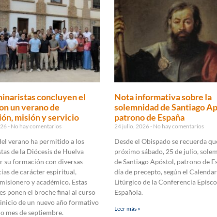
inaristas concluyen el
Nota informativa sobre la
on un verano de
solemnidad de Santiago Ap
ón, misión y servicio
patrono de España
2026
No hay comentarios
24 julio, 2026
No hay comentarios
 del verano ha permitido a los
Desde el Obispado se recuerda que
tas de la Diócesis de Huelva
próximo sábado, 25 de julio, sole
r su formación con diversas
de Santiago Apóstol, patrono de E
ias de carácter espiritual,
día de precepto, según el Calendar
 misionero y académico. Estas
Litúrgico de la Conferencia Episco
es ponen el broche final al curso
Española.
 inicio de un nuevo año formativo
Leer más »
mo mes de septiembre.