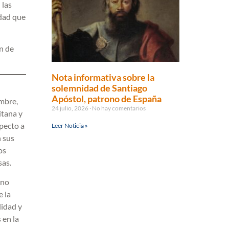
 las
idad que
n de
Nota informativa sobre la
solemnidad de Santiago
Apóstol, patrono de España
embre,
24 julio, 2026
No hay comentarios
itana y
specto a
Leer Noticia »
 sus
os
sas.
 no
e la
lidad y
 en la