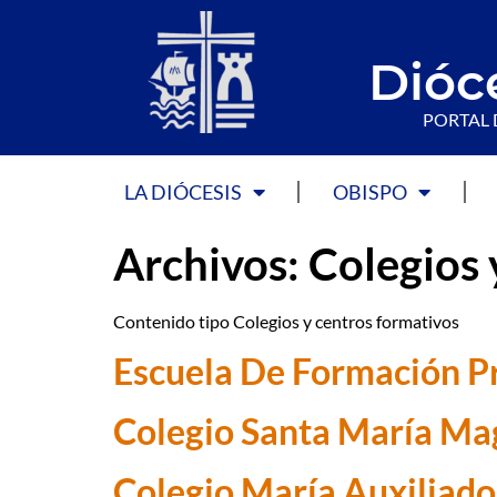
Dióc
PORTAL 
LA DIÓCESIS
OBISPO
Archivos:
Colegios 
Contenido tipo Colegios y centros formativos
Escuela De Formación Pr
Colegio Santa María Ma
Colegio María Auxiliado