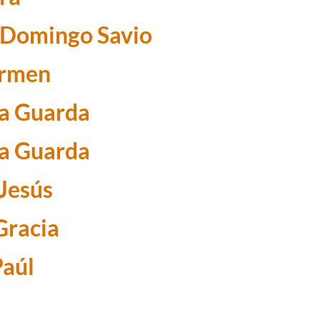
o Domingo Savio
armen
la Guarda
la Guarda
 Jesús
Gracia
Paúl