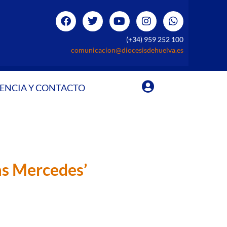
(+34) 959 252 100
comunicacion@diocesisdehuelva.es
ENCIA Y CONTACTO
as Mercedes’