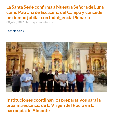
La Santa Sede confirma a Nuestra Señora de Luna
como Patrona de Escacena del Campo y concede
un tiempo jubilar con Indulgencia Plenaria
30 julio, 2026
No hay comentarios
Leer Noticia »
Instituciones coordinan los preparativos para la
próxima estancia de la Virgen del Rocío en la
parroquia de Almonte