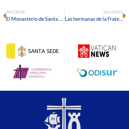
ANTERIOR
SIGUIENTE
El Monasterio de Santa Clara abre una exposición permanente de temática colombina
Las hermanas de la Fraternidad Reparadora llegan a Higuera de la Sierra, Valdezufre, Jabuguillo y La Umbría