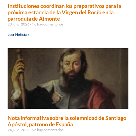
Instituciones coordinan los preparativos para la
próxima estancia de la Virgen del Rocío en la
parroquia de Almonte
28 julio, 2026
No hay comentarios
Leer Noticia »
Nota informativa sobre la solemnidad de Santiago
Apóstol, patrono de España
24 julio, 2026
No hay comentarios