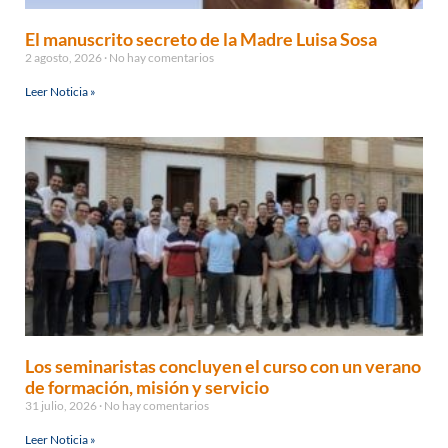
El manuscrito secreto de la Madre Luisa Sosa
2 agosto, 2026
No hay comentarios
Leer Noticia »
Los seminaristas concluyen el curso con un verano
de formación, misión y servicio
31 julio, 2026
No hay comentarios
Leer Noticia »