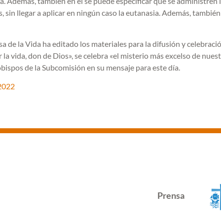
vida. Además, también en él se puede especificar que se administren 
, sin llegar a aplicar en ningún caso la eutanasia. Además, tambié
a de la Vida ha editado los materiales para la difusión y celebraci
 la vida, don de Dios», se celebra «el misterio más excelso de nuestr
obispos de la Subcomisión en su mensaje para este día.
 2022
Prensa