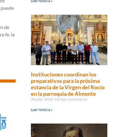
los
Leer Noticia »
n puede
ón de
a fe, la
Instituciones coordinan los
preparativos para la próxima
estancia de la Virgen del Rocío
en la parroquia de Almonte
28 julio, 2026
No hay comentarios
Leer Noticia »