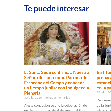
Te puede interesar
La Santa Sede confirma a Nuestra
Institu
Señora de Luna como Patrona de
prepara
Escacena del Campo y concede
estanci
un tiempo jubilar con Indulgencia
en la p
Plenaria
28 julio, 
30 julio, 2026
No hay comentarios
Represen
A esta concesión se une la celebración de
de la Jun
un tiempo jubilar, del 5 de agosto al 8 de
Matriz y 