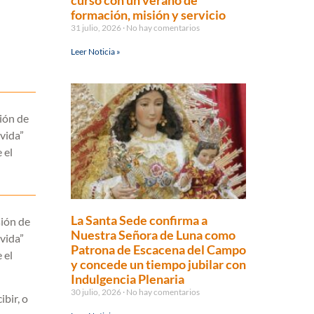
curso con un verano de
formación, misión y servicio
31 julio, 2026
No hay comentarios
Leer Noticia »
sión de
 vida”
 el
La Santa Sede confirma a
sión de
Nuestra Señora de Luna como
 vida”
Patrona de Escacena del Campo
 el
y concede un tiempo jubilar con
Indulgencia Plenaria
30 julio, 2026
No hay comentarios
bir, o