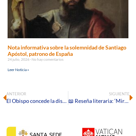
Nota informativa sobre la solemnidad de Santiago
Apóstol, patrono de España
24 julio, 2026
No hay comentarios
Leer Noticia »
ANTERIOR
SIGUIENTE
El Obispo concede la distinción Pro Onubense Ecclesia a cuatro referentes de la vida diocesana
📖 Reseña literaria: ‘Miradas de Jesús. Mi vida a la luz de sus ojos′, de Víctor Manuel Fernández