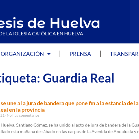
esis de Huelva
DE LA IGLESIA CATÓLICA EN HUELVA
ORGANIZACIÓN
PRENSA
TRANSPAR
tiqueta: Guardia Real
se une a la jura de bandera que pone fin a la estancia de la
eal en la provincia
021
No hay comentarios
 Huelva, Santiago Gómez, se ha unido al acto de jura de bandera de la Gu
llado esta mañana de sábado en las carpas de la Avenida de Andalucía y e