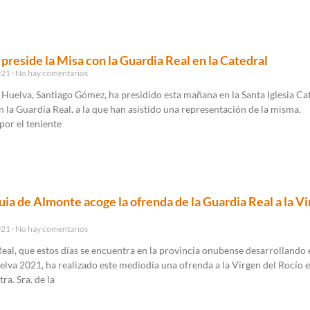
 preside la Misa con la Guardia Real en la Catedral
021
No hay comentarios
 Huelva, Santiago Gómez, ha presidido esta mañana en la Santa Iglesia Ca
 la Guardia Real, a la que han asistido una representación de la misma,
por el teniente
uia de Almonte acoge la ofrenda de la Guardia Real a la V
021
No hay comentarios
eal, que estos días se encuentra en la provincia onubense desarrollando 
elva 2021, ha realizado este mediodía una ofrenda a la Virgen del Rocío e
ra. Sra. de la