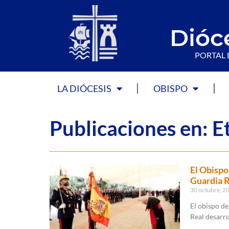
Dióc
PORTAL 
LA DIÓCESIS
OBISPO
Publicaciones en: E
El Obispo 
Guardia R
30 octubre, 2
El obispo de
Real desarro