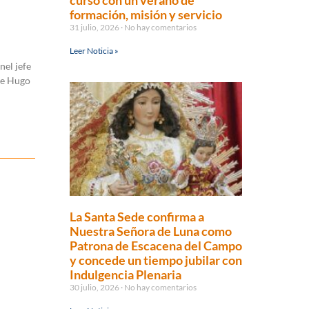
curso con un verano de
formación, misión y servicio
31 julio, 2026
No hay comentarios
Leer Noticia »
nel jefe
te Hugo
La Santa Sede confirma a
Nuestra Señora de Luna como
Patrona de Escacena del Campo
y concede un tiempo jubilar con
Indulgencia Plenaria
30 julio, 2026
No hay comentarios