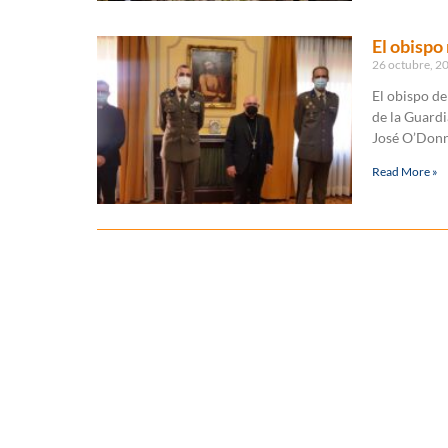
El obispo 
26 octubre, 2
El obispo de
de la Guard
José O’Donne
Read More »