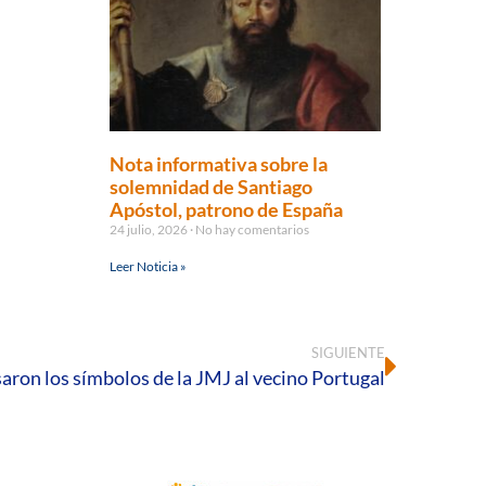
Nota informativa sobre la
solemnidad de Santiago
Apóstol, patrono de España
24 julio, 2026
No hay comentarios
Leer Noticia »
SIGUIENTE
saron los símbolos de la JMJ al vecino Portugal