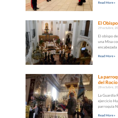
Read More »
El Obispo
29 octubre, 2
El obispo de
una Misa con
encabezada 
Read More »
La parroq
del Rocío
28 octubre, 2
La Guardia R
ejercicio Hu
parroquia Nt
Read More »