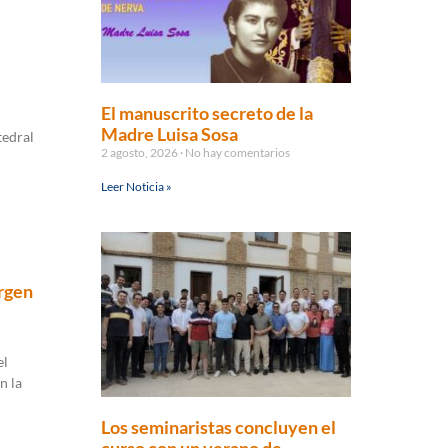
El manuscrito secreto de la
Madre Luisa Sosa
tedral
2 agosto, 2026
No hay comentarios
Leer Noticia »
irgen
el
n la
Los seminaristas concluyen el